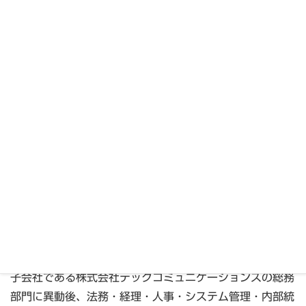
所属団体
一般社団法人京都府中小企業診断協会
京都商工会議所
京都市倫理法人会
経歴
京都市生まれ。大学卒業後、記者（流通業界、映画・演劇
担当）として株式会社奈良新聞社に勤務。
フリーライター、実務翻訳者を経て、大日本スクリーン製
造株式会社の広報室にてパブリシティ活動に従事。
子会社である株式会社テックコミュニケーションズの総務
部門に異動後、法務・経理・人事・システム管理・内部統