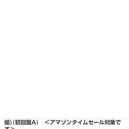
【鬼滅の刃 遊郭編】神回！アニメ6話は原作の何巻何話な
のか
V6 25周年ライブ「For the 25th anniversary」DVD＆Blu-
ray 3種類の違い
最近の投稿
電経新聞連載コラム 2023年8月分
2023年8月16日
弁護士 若宮 隆幸さんにお話を伺いました
2022年6月25日
For the 25th anniversary(Blu-ray2枚
組)(初回盤A) ＜アマゾンタイムセール対象で